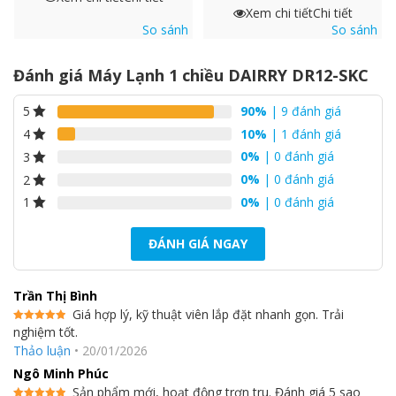
Xem chi tiết
Chi tiết
So sánh
So sánh
Đánh giá Máy Lạnh 1 chiều DAIRRY DR12-SKC
90%
| 9 đánh giá
5
10%
| 1 đánh giá
4
0%
| 0 đánh giá
3
0%
| 0 đánh giá
2
0%
| 0 đánh giá
1
ĐÁNH GIÁ NGAY
Trần Thị Bình
Giá hợp lý, kỹ thuật viên lắp đặt nhanh gọn. Trải
nghiệm tốt.
Được xếp
hạng
5
5
Thảo luận
•
20/01/2026
sao
Ngô Minh Phúc
Sản phẩm mới, hoạt động trơn tru. Đánh giá 5 sao