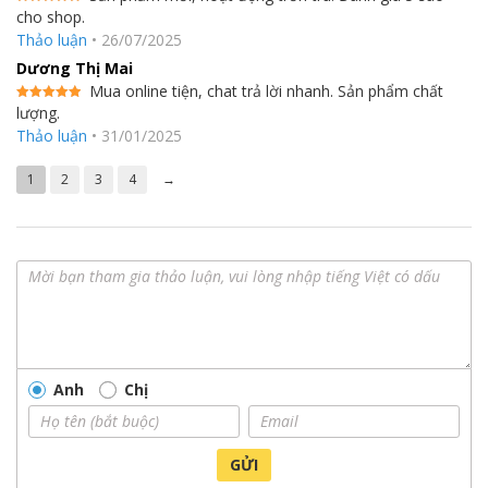
cho shop.
Được xếp
hạng
5
5
Thảo luận
•
26/07/2025
sao
Dương Thị Mai
Mua online tiện, chat trả lời nhanh. Sản phẩm chất
lượng.
Được xếp
hạng
5
5
Thảo luận
•
31/01/2025
sao
1
2
3
4
→
Anh
Chị
GỬI