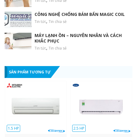
,
Tin tức
Tin chia sẻ
CÔNG NGHỆ CHỐNG BÁM BẨN MAGIC COIL
,
Tin tức
Tin chia sẻ
MÁY LẠNH ỒN – NGUYÊN NHÂN VÀ CÁCH
KHẮC PHỤC
,
Tin tức
Tin chia sẻ
SẢN PHẨM TƯƠNG TỰ
1.5 HP
2.5 HP