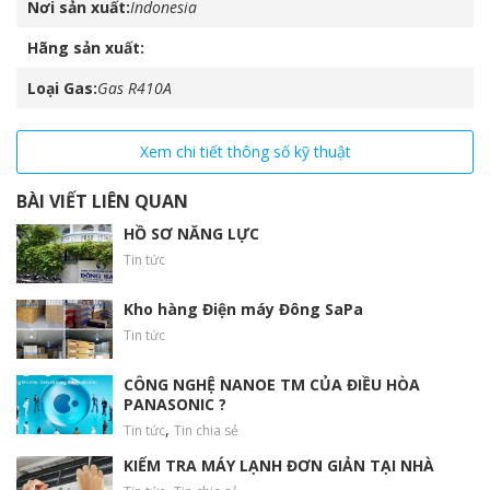
Nơi sản xuất
Indonesia
Hãng sản xuất
Loại Gas
Gas R410A
Xem chi tiết thông số kỹ thuật
BÀI VIẾT LIÊN QUAN
HỒ SƠ NĂNG LỰC
Tin tức
Kho hàng Điện máy Đông SaPa
Tin tức
CÔNG NGHỆ NANOE TM CỦA ĐIỀU HÒA
PANASONIC ?
,
Tin tức
Tin chia sẻ
KIỂM TRA MÁY LẠNH ĐƠN GIẢN TẠI NHÀ