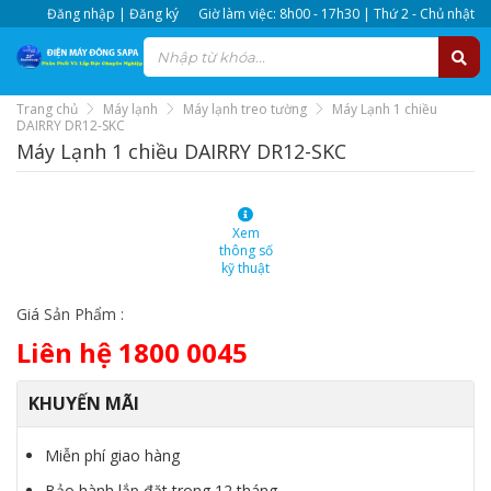
Đăng nhập | Đăng ký
Giờ làm việc: 8h00 - 17h30 | Thứ 2 - Chủ nhật
Trang chủ
Máy lạnh
Máy lạnh treo tường
Máy Lạnh 1 chiều
DAIRRY DR12-SKC
Máy Lạnh 1 chiều DAIRRY DR12-SKC
Xem
thông số
kỹ thuật
Giá Sản Phẩm :
Liên hệ 1800 0045
KHUYẾN MÃI
Miễn phí giao hàng
Bảo hành lắp đặt trong 12 tháng