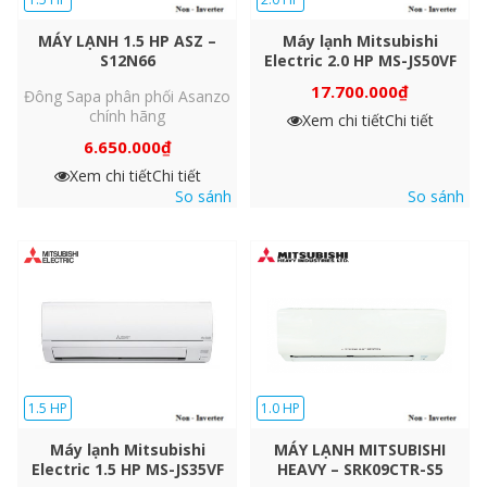
MÁY LẠNH 1.5 HP ASZ –
Máy lạnh Mitsubishi
S12N66
Electric 2.0 HP MS-JS50VF
17.700.000
₫
Đông Sapa phân phối Asanzo
chính hãng
Xem chi tiết
Chi tiết
6.650.000
₫
Xem chi tiết
Chi tiết
So sánh
So sánh
1.5 HP
1.0 HP
Máy lạnh Mitsubishi
MÁY LẠNH MITSUBISHI
Electric 1.5 HP MS-JS35VF
HEAVY – SRK09CTR-S5