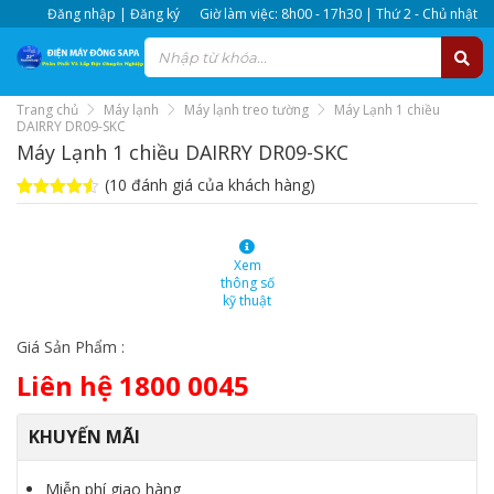
Đăng nhập | Đăng ký
Giờ làm việc: 8h00 - 17h30 | Thứ 2 - Chủ nhật
Trang chủ
Máy lạnh
Máy lạnh treo tường
Máy Lạnh 1 chiều
DAIRRY DR09-SKC
Máy Lạnh 1 chiều DAIRRY DR09-SKC
(
10
đánh giá của khách hàng)
4.5
10
trên 5
dựa trên
đánh giá
Xem
thông số
kỹ thuật
Giá Sản Phẩm :
Liên hệ 1800 0045
KHUYẾN MÃI
Miễn phí giao hàng