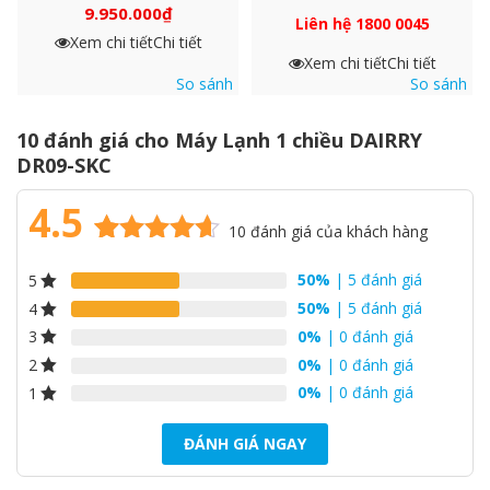
9.950.000
₫
Liên hệ 1800 0045
Xem chi tiết
Chi tiết
Xem chi tiết
Chi tiết
So sánh
So sánh
10 đánh giá cho
Máy Lạnh 1 chiều DAIRRY
DR09-SKC
4.5
10
đánh giá của khách hàng
4.5
10
trên 5
50%
| 5 đánh giá
5
dựa trên
đánh giá
50%
| 5 đánh giá
4
0%
| 0 đánh giá
3
0%
| 0 đánh giá
2
0%
| 0 đánh giá
1
ĐÁNH GIÁ NGAY