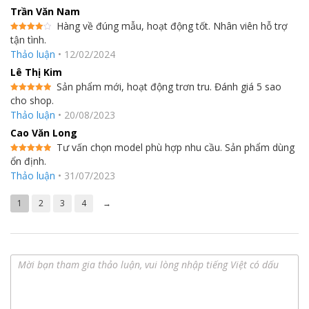
Trần Văn Nam
Hàng về đúng mẫu, hoạt động tốt. Nhân viên hỗ trợ
tận tình.
Được
xếp hạng
Thảo luận
•
12/02/2024
4
5 sao
Lê Thị Kim
Sản phẩm mới, hoạt động trơn tru. Đánh giá 5 sao
cho shop.
Được xếp
hạng
5
5
Thảo luận
•
20/08/2023
sao
Cao Văn Long
Tư vấn chọn model phù hợp nhu cầu. Sản phẩm dùng
ổn định.
Được xếp
hạng
5
5
Thảo luận
•
31/07/2023
sao
1
2
3
4
→