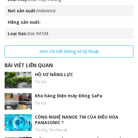
Nơi sản xuất
Indonesia
Hãng sản xuất
Loại Gas
Gas R410A
Xem chi tiết thông số kỹ thuật
BÀI VIẾT LIÊN QUAN
HỒ SƠ NĂNG LỰC
Tin tức
Kho hàng Điện máy Đông SaPa
Tin tức
CÔNG NGHỆ NANOE TM CỦA ĐIỀU HÒA
PANASONIC ?
,
Tin tức
Tin chia sẻ