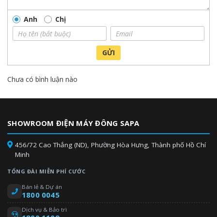
Anh
Chị
GỬI
Chưa có bình luận nào
SHOWROOM ĐIỆN MÁY ĐÔNG SAPA
456/72 Cao Thắng (ND), Phường Hòa Hưng, Thành phố Hồ Chí
Minh
TỔNG ĐÀI MIỄN PHÍ CƯỚC
Bán lẻ & Dự án
1800 0045
Dịch vụ & Bảo trì