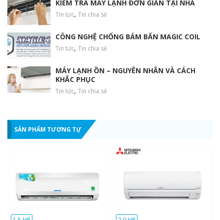
KIỂM TRA MÁY LẠNH ĐƠN GIẢN TẠI NHÀ
,
Tin tức
Tin chia sẻ
CÔNG NGHỆ CHỐNG BÁM BẨN MAGIC COIL
,
Tin tức
Tin chia sẻ
MÁY LẠNH ỒN – NGUYÊN NHÂN VÀ CÁCH
KHẮC PHỤC
,
Tin tức
Tin chia sẻ
SẢN PHẨM TƯƠNG TỰ
1.5 HP
2.0 HP