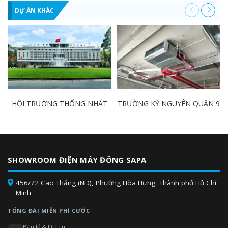
DỰ ÁN KHÁC
HỘI TRƯỜNG THỐNG NHẤT
TRƯỜNG KỲ NGUYÊN QUẬN 9
SHOWROOM ĐIỆN MÁY ĐÔNG SAPA
456/72 Cao Thắng (ND), Phường Hòa Hưng, Thành phố Hồ Chí
Minh
TỔNG ĐÀI MIỄN PHÍ CƯỚC
Bán lẻ & Dự án