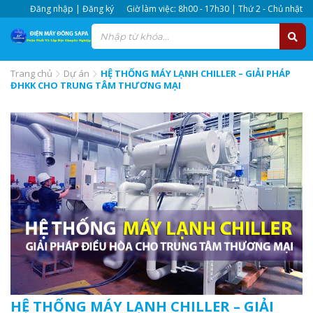
Đăng nhập | Đăng ký
Giờ làm việc: 8h00 - 17h30 | Thứ 2 - Chủ nhật
Trang chủ
Dự án
HỆ THỐNG MÁY LẠNH CHILLER – GIẢI PHÁP
ĐHKK CHO TRUNG TÂM THƯƠNG MẠI
HỆ THỐNG MÁY LẠNH CHILLER – GIẢI