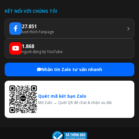
KẾT NỐI VỚI CHÚNG TÔI
27.851
lượt thích Fanpage
1.868
người đăng ký YouTube
Nhắn tin Zalo tư vấn nhanh
Quét mã kết bạn Zalo
Mở Zalo → Quét QR để chat & nhận ưu đãi