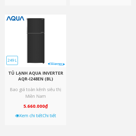
249 L
TỦ LẠNH AQUA INVERTER
AQR-I248EN (BL)
Bao giá toàn kênh siêu thị
Miền Nam
5.660.000
₫
Xem chi tiết
Chi tiết