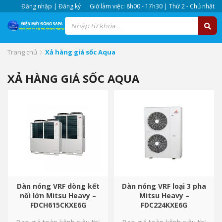
Đăng nhập | Đăng ký
Giờ làm việc: 8h00 - 17h30 | Thứ 2 - Chủ nhật
Trang chủ
Xả hàng giá sốc Aqua
XẢ HÀNG GIÁ SỐC AQUA
Dàn nóng VRF dòng kết
Dàn nóng VRF loại 3 pha
nối lớn Mitsu Heavy –
Mitsu Heavy –
FDCH615CKXE6G
FDC224KXE6G