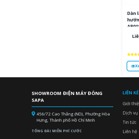
Dàn 
hướn
AP01
Liê
Được x
hạng
X
4.5
5 sa
LIÊN K
SHOWROOM ĐIỆN MÁY ĐÔNG
SAPA
Giới thi
Dịch vụ
456/72 Cao Thắng (ND), Phường Hòa
Hưng, Thành phố Hồ Chí Minh
Tin tức
TỔNG ĐÀI MIỄN PHÍ CƯỚC
Liên hệ