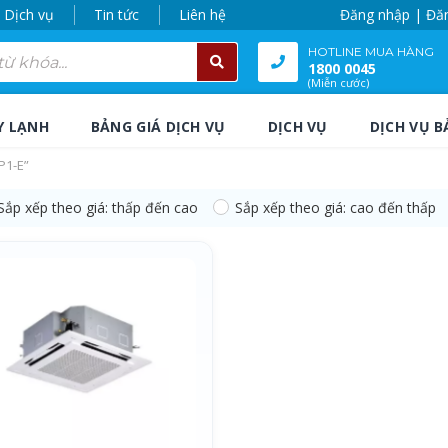
Dịch vụ
Tin tức
Liên hệ
Đăng nhập | Đă
HOTLINE MUA HÀNG
1800 0045
(Miễn cước)
Y LẠNH
BẢNG GIÁ DỊCH VỤ
DỊCH VỤ
DỊCH VỤ B
P1-E”
Sắp xếp theo giá: thấp đến cao
Sắp xếp theo giá: cao đến thấp
P1-E