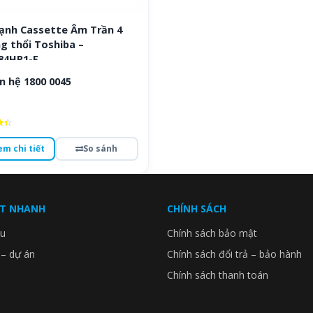
lạnh Cassette Âm Trần 4
g thổi Toshiba –
84HP1-E
n hệ 1800 0045
ếp
em chi tiết
So sánh
o
ẾT NHANH
CHÍNH SÁCH
ệu
Chính sách bảo mật
 – dự án
Chính sách đổi trả – bảo hành
Chính sách thanh toán