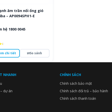
ạnh âm trần nối ống gió
iba – AP0094SPH1-E
n hệ 1800 0045
ếp
em chi tiết
So sánh
o
ẾT NHANH
CHÍNH SÁCH
ệu
Chính sách bảo mật
 – dự án
Chính sách đổi trả – bảo hành
Chính sách thanh toán