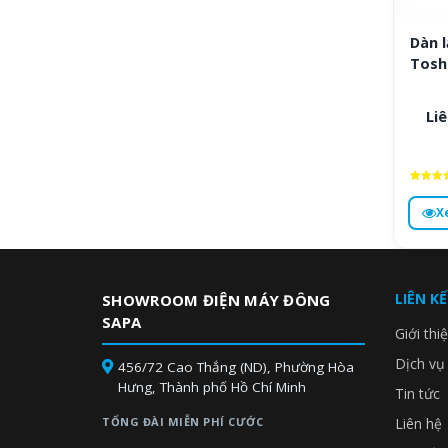
Dàn l
Tosh
Liê
Được x
hạng
X
4.5
5 sa
LIÊN K
SHOWROOM ĐIỆN MÁY ĐÔNG
SAPA
Giới thi
Dịch vụ
456/72 Cao Thắng (ND), Phường Hòa
Hưng, Thành phố Hồ Chí Minh
Tin tức
TỔNG ĐÀI MIỄN PHÍ CƯỚC
Liên hệ