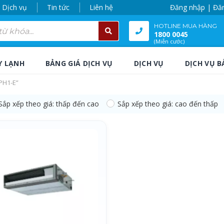
Dịch vụ
Tin tức
Liên hệ
Đăng nhập | Đă
HOTLINE MUA HÀNG
1800 0045
(Miễn cước)
Y LẠNH
BẢNG GIÁ DỊCH VỤ
DỊCH VỤ
DỊCH VỤ B
PH1-E”
Sắp xếp theo giá: thấp đến cao
Sắp xếp theo giá: cao đến thấp
PH1-E