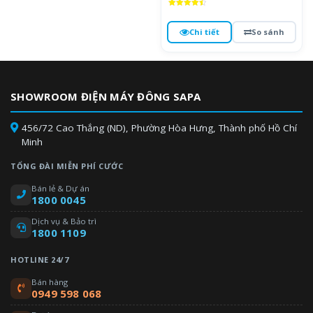
Được xếp
hạng
4.5
Chi tiết
So sánh
5 sao
SHOWROOM ĐIỆN MÁY ĐÔNG SAPA
456/72 Cao Thắng (ND), Phường Hòa Hưng, Thành phố Hồ Chí
Minh
TỔNG ĐÀI MIỄN PHÍ CƯỚC
Bán lẻ & Dự án
1800 0045
Dịch vụ & Bảo trì
1800 1109
HOTLINE 24/7
Bán hàng
0949 598 068