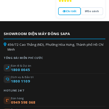
Được xếp
hạng
4.8
Chi tiết
So sánh
5 sao
SHOWROOM ĐIỆN MÁY ĐÔNG SAPA
456/72 Cao Thắng (ND), Phường Hòa Hưng, Thành phố Hồ Chí
Minh
TỔNG ĐÀI MIỄN PHÍ CƯỚC
Bán lẻ & Dự án
1800 0045
Dịch vụ & Bảo trì
1800 1109
HOTLINE 24/7
Bán hàng
0949 598 068