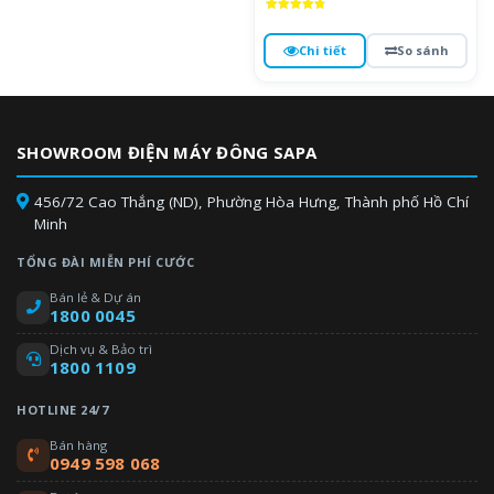
Được xếp
hạng
4.8
Chi tiết
So sánh
5 sao
SHOWROOM ĐIỆN MÁY ĐÔNG SAPA
456/72 Cao Thắng (ND), Phường Hòa Hưng, Thành phố Hồ Chí
Minh
TỔNG ĐÀI MIỄN PHÍ CƯỚC
Bán lẻ & Dự án
1800 0045
Dịch vụ & Bảo trì
1800 1109
HOTLINE 24/7
Bán hàng
0949 598 068