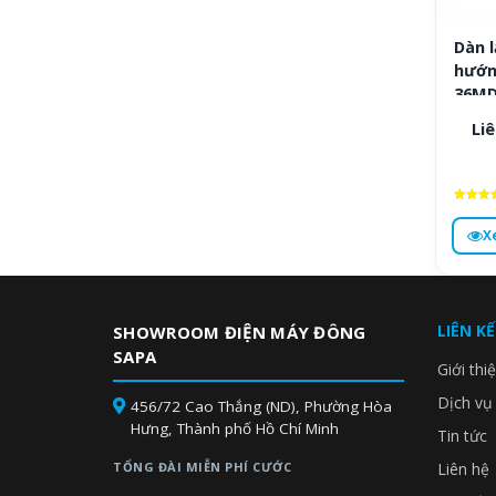
Dàn 
hướn
36MD
Liê
Được x
hạng
X
4.8
5 sa
LIÊN K
SHOWROOM ĐIỆN MÁY ĐÔNG
SAPA
Giới thi
Dịch vụ
456/72 Cao Thắng (ND), Phường Hòa
Hưng, Thành phố Hồ Chí Minh
Tin tức
TỔNG ĐÀI MIỄN PHÍ CƯỚC
Liên hệ