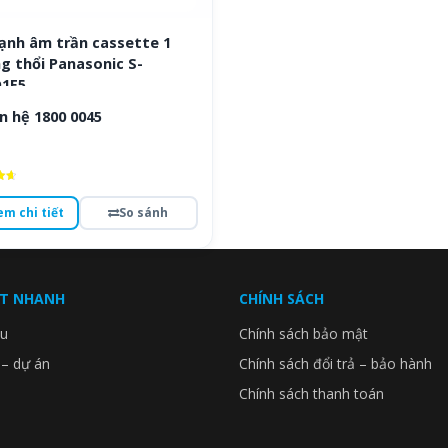
lạnh âm trần cassette 1
g thổi Panasonic S-
1E5
n hệ 1800 0045
ếp
em chi tiết
So sánh
o
ẾT NHANH
CHÍNH SÁCH
ệu
Chính sách bảo mật
 – dự án
Chính sách đổi trả – bảo hành
Chính sách thanh toán