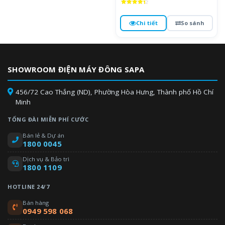
Được xếp
hạng
4.4
Chi tiết
So sánh
5 sao
SHOWROOM ĐIỆN MÁY ĐÔNG SAPA
456/72 Cao Thắng (ND), Phường Hòa Hưng, Thành phố Hồ Chí
Minh
TỔNG ĐÀI MIỄN PHÍ CƯỚC
Bán lẻ & Dự án
1800 0045
Dịch vụ & Bảo trì
1800 1109
HOTLINE 24/7
Bán hàng
0949 598 068