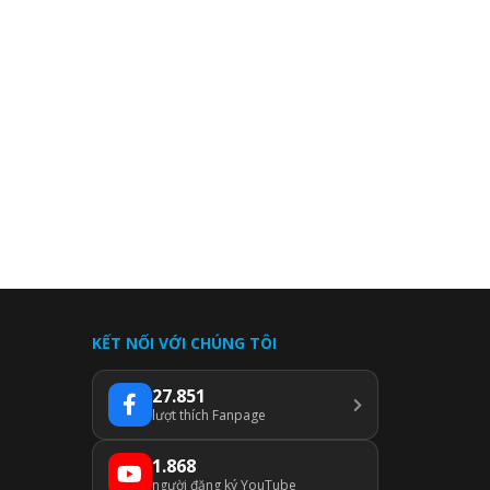
KẾT NỐI VỚI CHÚNG TÔI
27.851
lượt thích Fanpage
1.868
người đăng ký YouTube