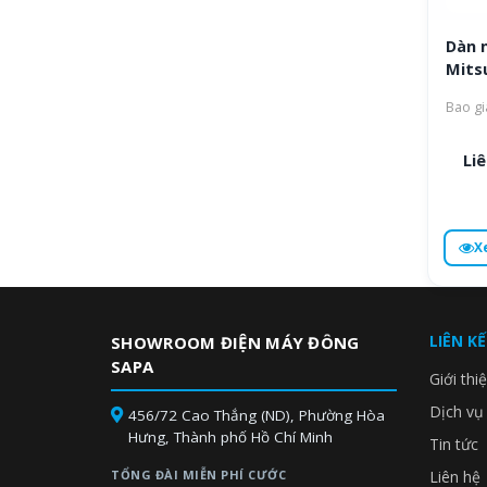
Dàn 
Mits
Bao gi
Liê
X
LIÊN K
SHOWROOM ĐIỆN MÁY ĐÔNG
SAPA
Giới thi
Dịch vụ
456/72 Cao Thắng (ND), Phường Hòa
Hưng, Thành phố Hồ Chí Minh
Tin tức
TỔNG ĐÀI MIỄN PHÍ CƯỚC
Liên hệ