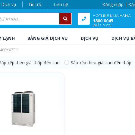
Dịch vụ
Tin tức
Liên hệ
Đăng nhập | Đă
HOTLINE MUA HÀNG
1800 0045
(Miễn cước)
Y LẠNH
BẢNG GIÁ DỊCH VỤ
DỊCH VỤ
DỊCH VỤ B
L400KXZE1”
Sắp xếp theo giá: thấp đến cao
Sắp xếp theo giá: cao đến thấp
L400KXZE1