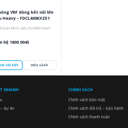
nóng VRF dòng kết nối lớn
u Heavy – FDCL400KXZE1
á toàn kênh siêu thị Miền Nam
n hệ 1800 0045
em chi tiết
So sánh
ẾT NHANH
CHÍNH SÁCH
ệu
Chính sách bảo mật
 – dự án
Chính sách đổi trả – bảo hành
Chính sách thanh toán