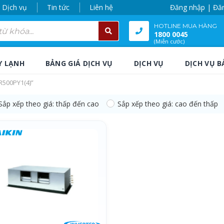
Dịch vụ
Tin tức
Liên hệ
Đăng nhập | Đă
HOTLINE MUA HÀNG
1800 0045
(Miễn cước)
Y LẠNH
BẢNG GIÁ DỊCH VỤ
DỊCH VỤ
DỊCH VỤ B
R500PY1(4)”
Sắp xếp theo giá: thấp đến cao
Sắp xếp theo giá: cao đến thấp
R500PY1(4)