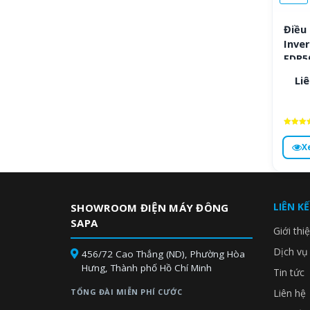
Điều
Inver
FDR5
Liê
Được x
hạng
X
4.6
5 sa
LIÊN K
SHOWROOM ĐIỆN MÁY ĐÔNG
SAPA
Giới thi
Dịch vụ
456/72 Cao Thắng (ND), Phường Hòa
Hưng, Thành phố Hồ Chí Minh
Tin tức
TỔNG ĐÀI MIỄN PHÍ CƯỚC
Liên hệ