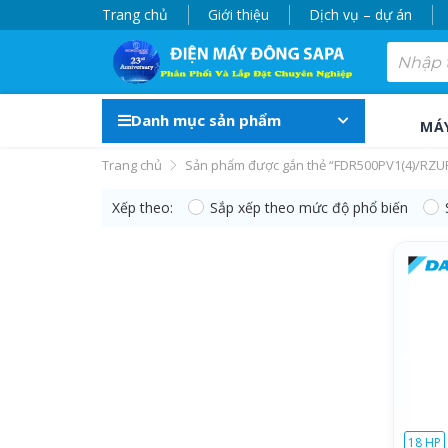
Trang chủ
Giới thiệu
Dịch vụ – dự án
Danh mục sản phẩm
MÁ
Trang chủ
Sản phẩm được gắn thẻ “FDR500PV1(4)/RZU
Xếp theo:
Sắp xếp theo mức độ phổ biến
FDR500PV1(4)/RZU
18 HP