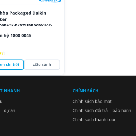
 hòa Packaged Daikin
ter
00PV1(4)/RZUR500PY1(4)
n hệ 1800 0045
ếp
em chi tiết
So sánh
o
ẾT NHANH
CHÍNH SÁCH
ệu
Chính sách bảo mật
 – dự án
Chính sách đổi trả – bảo hành
Chính sách thanh toán