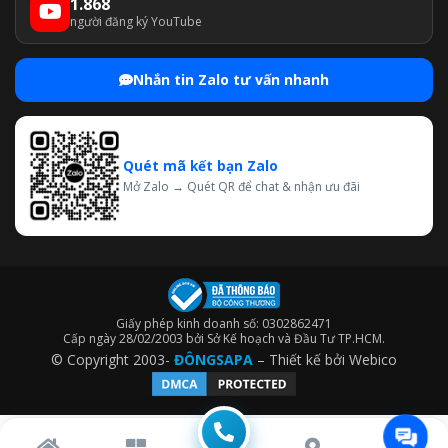
1.868
người đăng ký YouTube
Nhắn tin Zalo tư vấn nhanh
Quét mã kết bạn Zalo
Mở Zalo → Quét QR để chat & nhận ưu đãi
Giấy phép kinh doanh số: 0302862471
Cấp ngày 28/02/2003 bởi Sở Kế hoạch và Đầu Tư TP.HCM.
© Copyright 2003-
ĐÔNGSAPA
– Thiết kế bởi
Webico