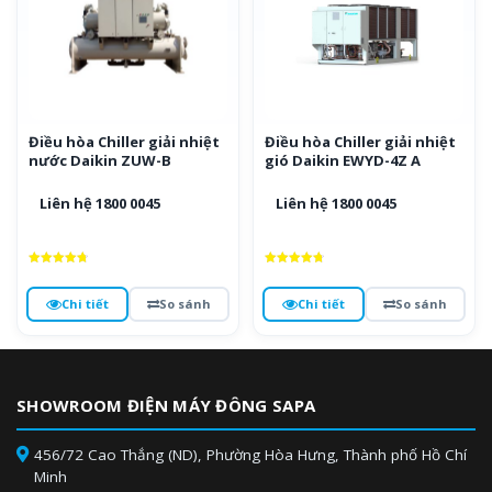
Điều hòa Chiller giải nhiệt
Điều hòa Chiller giải nhiệt
nước Daikin ZUW-B
gió Daikin EWYD-4Z A
Liên hệ 1800 0045
Liên hệ 1800 0045
Được xếp
Được xếp
hạng
hạng
4.8
4.8
Chi tiết
So sánh
Chi tiết
So sánh
5 sao
5 sao
SHOWROOM ĐIỆN MÁY ĐÔNG SAPA
456/72 Cao Thắng (ND), Phường Hòa Hưng, Thành phố Hồ Chí
Minh