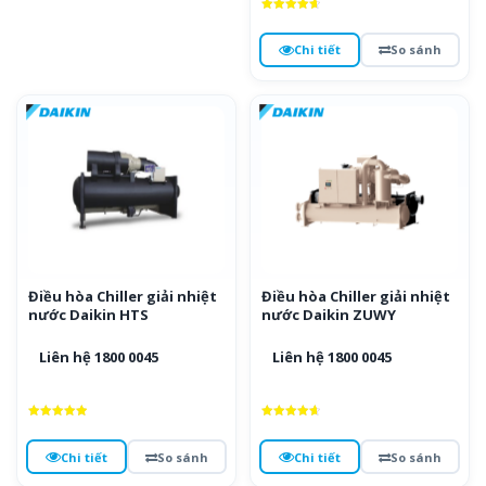
Được xếp
hạng
4.7
Chi tiết
So sánh
5 sao
Điều hòa Chiller giải nhiệt
Điều hòa Chiller giải nhiệt
nước Daikin HTS
nước Daikin ZUWY
Liên hệ 1800 0045
Liên hệ 1800 0045
Được xếp
Được xếp
hạng
hạng
5
4.7
Chi tiết
So sánh
Chi tiết
So sánh
5 sao
5 sao