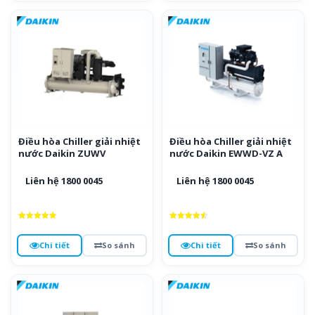
Điều hòa Chiller giải nhiệt
Điều hòa Chiller giải nhiệt
nước Daikin ZUWV
nước Daikin EWWD-VZ A
Liên hệ 1800 0045
Liên hệ 1800 0045
Được xếp
Được xếp
hạng
hạng
4.9
4.6
Chi tiết
So sánh
Chi tiết
So sánh
5 sao
5 sao