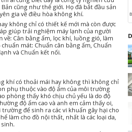
Bản cũng như thế giới. Họ đã bắt đầu sản
ên gia về điều hòa không khí.
B
y không chỉ có thiết kế mới mà còn được
háp giúp trải nghiệm máy lạnh của người
D
 về: Cân bằng ẩm, lọc khí, luồng gió, làm
là 5 chuẩn mát: Chuẩn cân bằng ẩm, Chuẩn
lạnh và Chuẩn kết nối.
 khí có thoải mái hay không thì không chỉ
òn phụ thuộc vào độ ẩm của môi trường
o phòng thấy khó chịu chủ yếu là do độ
hường độ ẩm cao và anh em cảm thấy oi,
i trường để sinh ra các vi khuẩn gây hại cho
hể làm cho đồ nội thất, nhất là các loại da,
 sinh.