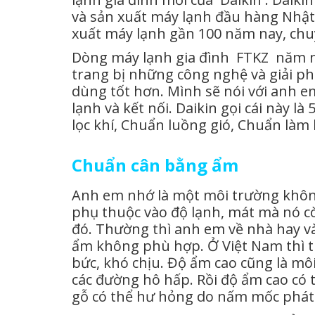
và sản xuất máy lạnh đầu hàng Nhật 
xuất máy lạnh gần 100 năm nay, chuy
Dòng máy lạnh gia đình FTKZ năm na
trang bị những công nghệ và giải p
dùng tốt hơn. Mình sẽ nói với anh em
lạnh và kết nối. Daikin gọi cái này 
lọc khí, Chuẩn luồng gió, Chuẩn làm 
Chuẩn cân bằng ẩm
Anh em nhớ là một môi trường không
phụ thuộc vào độ lạnh, mát mà nó c
đó. Thường thì anh em về nhà hay và
ẩm không phù hợp. Ở Việt Nam thì t
bức, khó chịu. Độ ẩm cao cũng là mô
các đường hô hấp. Rồi độ ẩm cao có t
gỗ có thể hư hỏng do nấm mốc phát