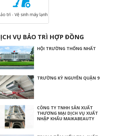
ảo trì - Vệ sinh máy lạnh
ỊCH VỤ BẢO TRÌ HỢP ĐỒNG
HỘI TRƯỜNG THỐNG NHẤT
TRƯỜNG KỲ NGUYÊN QUẬN 9
CÔNG TY TNHH SẢN XUẤT
THƯƠNG MẠI DỊCH VỤ XUẤT
NHẬP KHẨU MAIKABEAUTY