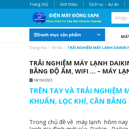
Trang chủ
Giới thiệu
Dịch vụ – dự án
Danh mục sản phẩm
MÁ
Trang chủ
Tin tức
TRẢI NGHIỆM MÁY LẠNH DAIKIN F
TRẢI NGHIỆM MÁY LẠNH DAIKIN
BẰNG ĐỘ ẨM, WIFI … – MÁY LẠ
18/10/2023
TRÊN TAY VÀ TRẢI NGHIỆM M
KHUẨN, LỌC KHÍ, CÂN BẰNG 
Trong chủ đề về máy lạnh hôm nay m
lạnh gia đình mới của Daikin . Daikin