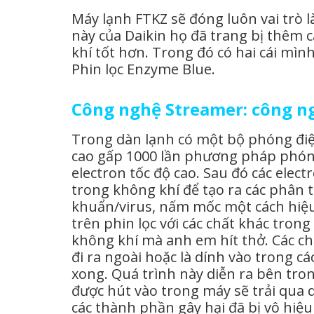
Máy lạnh FTKZ sẽ đóng luôn vai trò 
này của Daikin họ đã trang bị thêm c
khí tốt hơn. Trong đó có hai cái m
Phin lọc Enzyme Blue.
Công nghệ Streamer: công ng
Trong dàn lạnh có một bộ phóng đ
cao gấp 1000 lần phương pháp phóng
electron tốc độ cao. Sau đó các elect
trong không khí để tạo ra các phân t
khuẩn/virus, nấm mốc một cách hiệu
trên phin lọc với các chất khác tron
không khí mà anh em hít thở. Các chất 
đi ra ngoài hoặc là dính vào trong cá
xong. Quá trình này diễn ra bên trong
được hút vào trong máy sẽ trải qua q
các thành phần gây hại đã bị vô hiệu