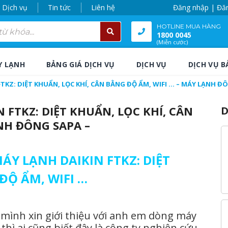
Dịch vụ
Tin tức
Liên hệ
Đăng nhập | Đă
HOTLINE MUA HÀNG
1800 0045
(Miễn cước)
Y LẠNH
BẢNG GIÁ DỊCH VỤ
DỊCH VỤ
DỊCH VỤ B
TKZ: DIỆT KHUẨN, LỌC KHÍ, CÂN BẰNG ĐỘ ẨM, WIFI … – MÁY LẠNH Đ
 FTKZ: DIỆT KHUẨN, LỌC KHÍ, CÂN
D
NH ĐÔNG SAPA –
ÁY LẠNH DAIKIN FTKZ: DIỆT
ĐỘ ẨM, WIFI …
ình xin giới thiệu với anh em dòng máy
 thì ai cũng biết đây là công ty nghiên cứu