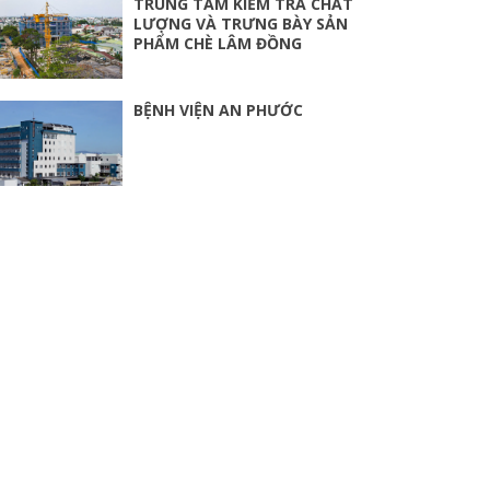
TRUNG TÂM KIỂM TRA CHẤT
LƯỢNG VÀ TRƯNG BÀY SẢN
PHẨM CHÈ LÂM ĐỒNG
BỆNH VIỆN AN PHƯỚC