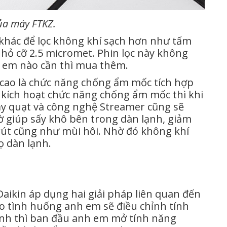
của máy FTKZ.
 khác để lọc không khí sạch hơn như tấm
̣i nhỏ cỡ 2.5 micromet. Phin lọc này không
h em nào cần thì mua thêm.
́ cao là chức năng chống ẩm mốc tích hợp
 kích hoạt chức năng chống ẩm mốc thì khi
c chạy quạt và công nghệ Streamer cũng sẽ
̀ giúp sấy khô bên trong dàn lạnh, giảm
 rút cũng như mùi hôi. Nhờ đó không khí
ọ dàn lạnh.
Daikin áp dụng hai giải pháp liên quan đến
uỳ vào tình huống anh em sẽ điều chỉnh tính
nh thì ban đầu anh em mở tính năng