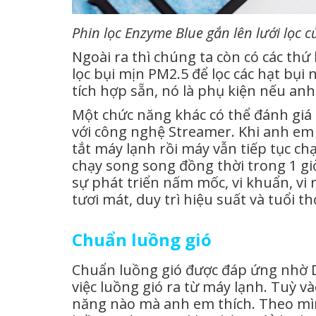
Phin lọc Enzyme Blue gắn lên lưới lọc 
Ngoài ra thì chúng ta còn có các thứ
lọc bụi mịn PM2.5 để lọc các hạt bu
tích hợp sẵn, nó là phụ kiện nếu an
Một chức năng khác có thể đánh gia
với công nghệ Streamer. Khi anh em
tắt máy lạnh rồi máy vẫn tiếp tụ
chạy song song đồng thời trong 1 giơ
sự phát triển nấm mốc, vi khuẩn, vi
tươi mát, duy trì hiệu suất và tuổi th
Chuẩn luồng gió
Chuẩn luồng gió được đáp ứng nhờ 
việc luồng gió ra từ máy lạnh. T
năng nào mà anh em thích. Theo mì