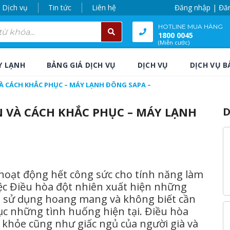
Dịch vụ
Tin tức
Liên hệ
Đăng nhập | Đă
HOTLINE MUA HÀNG
1800 0045
(Miễn cước)
Y LẠNH
BẢNG GIÁ DỊCH VỤ
DỊCH VỤ
DỊCH VỤ B
À CÁCH KHẮC PHỤC – MÁY LẠNH ĐÔNG SAPA –
 VÀ CÁCH KHẮC PHỤC – MÁY LẠNH
D
oạt động hết công sức cho tính năng làm
iệc Điều hòa đột nhiên xuất hiện những
ời sử dụng hoang mang và không biết cần
ục những tình huống hiện tại. Điều hòa
khỏe cũng như giấc ngủ của người già và