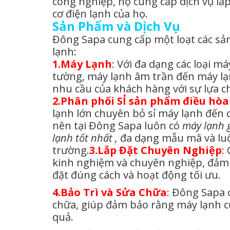
công nghiệp, họ cung cấp dịch vụ lắp
cơ điện lạnh của họ.
Sản Phẩm và Dịch Vụ
Đông Sapa cung cấp một loạt các sản
lạnh:
1.Máy Lạnh
:
Với đa dạng các loại má
tường, máy lạnh âm trần đến máy l
nhu cầu của khách hàng với sự lựa 
2.Phân phối SỈ sản phẩm điều hòa
lạnh lớn chuyên bỏ sỉ máy lạnh đến 
nên tại Đông Sapa luôn có
máy lạnh 
lạnh tốt nhất ,
đa dạng mẫu mã và lu
trường.
3.Lắp Đặt Chuyên Nghiệp
:
C
kinh nghiệm và chuyên nghiệp, đảm 
đặt đúng cách và hoạt động tối ưu.
4.Bảo Trì và Sửa Chữa
:
Đông Sapa cu
chữa, giúp đảm bảo rằng máy lạnh c
quả.