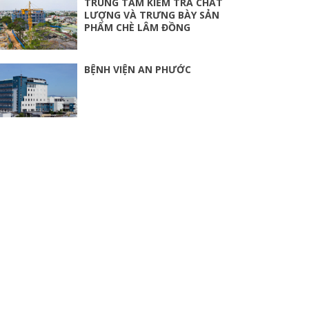
TRUNG TÂM KIỂM TRA CHẤT
LƯỢNG VÀ TRƯNG BÀY SẢN
PHẨM CHÈ LÂM ĐỒNG
BỆNH VIỆN AN PHƯỚC