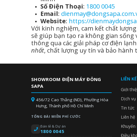
Số Điện Thoại
:
1800 0045
Email
:
dienmay@dongsapa.com.
Website
:
https://dienmaydongs
Với kinh nghiệm, cam kết chất lượn
sẽ giúp bạn tạo ra không gian sống 
thông qua các giải pháp cơ điện lạ
nhất
, chất lượng uy tín và bảo hành 
LIÊN K
SHOWROOM ĐIỆN MÁY ĐÔNG
SAPA
Giới thi
Dịch vụ
456/72 Cao Thắng (ND), Phường Hòa
Hưng, Thành phố Hồ Chí Minh
Tin tức
TỔNG ĐÀI MIỄN PHÍ CƯỚC
Liên hệ
Khuyến 
Bán lẻ & Dự án
1800 0045
Điều kh