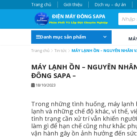
Trang chủ
Giới thiệu
Dịch vụ – dự án
Danh mục sản phẩm
MÁ
Trang chủ
Tin tức
MÁY LẠNH ỒN – NGUYÊN NHÂN V
MÁY LẠNH ỒN – NGUYÊN NHÂN
ĐÔNG SAPA –
18/10/2023
Trong những tình huống, máy lạnh h
lạnh và những chế độ khác, vì thế, v
tình trạng cần xử trí vẫn khiến ngư
làm gì để hạn chế cũng như khắc ph
vận hành gây ồn ảnh hưởng đến sức 