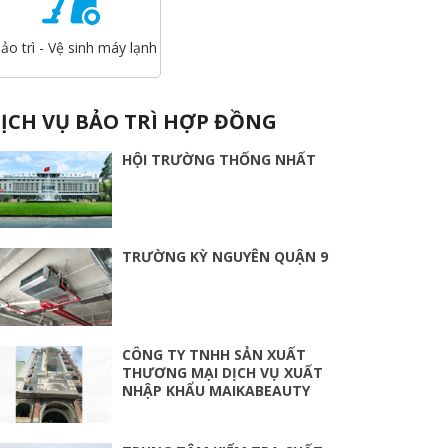
ảo trì - Vệ sinh máy lạnh
ỊCH VỤ BẢO TRÌ HỢP ĐỒNG
HỘI TRƯỜNG THỐNG NHẤT
TRƯỜNG KỲ NGUYÊN QUẬN 9
CÔNG TY TNHH SẢN XUẤT
THƯƠNG MẠI DỊCH VỤ XUẤT
NHẬP KHẨU MAIKABEAUTY