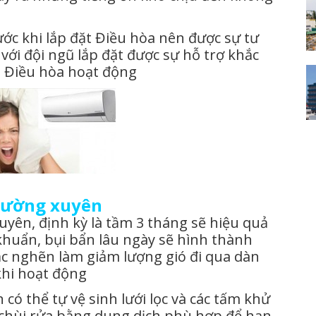
ớc khi lắp đặt Điều hòa nên được sự tư
với đội ngũ lắp đặt được sự hỗ trợ khắc
hi Điều hòa hoạt động
thường xuyên
yên, định kỳ là tầm 3 tháng sẽ hiệu quả
khuẩn, bụi bẩn lâu ngày sẽ hình thành
ắc nghẽn làm giảm lượng gió đi qua dàn
khi hoạt động
 có thể tự vệ sinh lưới lọc và các tấm khử
 chùi rửa bằng dung dịch phù hợp để hạn