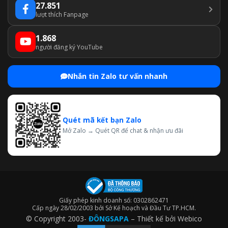
27.851
bằng của dòng môi chất lạnh giữa các máy trong khi sử dụng
lượt thích Fanpage
đường ống có kính thước nhỏ hơn.
1.868
THÔNG SỐ KỸ THUẬT
người đăng ký YouTube
Nhắn tin Zalo tư vấn nhanh
MODEL
Nguồn điện
1-p
Quét mã kết bạn Zalo
Btu/h
Mở Zalo → Quét QR để chat & nhận ưu đãi
Công suất lạnh
kW
Điện năng tiêu thụ
kW
Điều khiển công suất
%
Màu sắc vỏ máy
Giấy phép kinh doanh số: 0302862471
Cấp ngày 28/02/2003 bởi Sở Kế hoạch và Đầu Tư TP.HCM.
Loại máy
© Copyright 2003-
ĐÔNGSAPA
– Thiết kế bởi
Webico
Máy nén