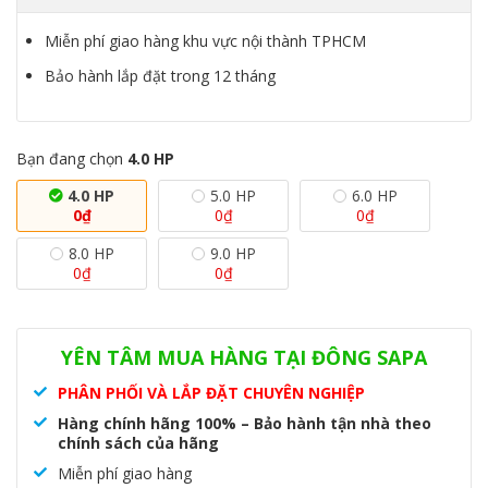
Miễn phí giao hàng khu vực nội thành TPHCM
Bảo hành lắp đặt trong 12 tháng
Bạn đang chọn
4.0 HP
4.0 HP
5.0 HP
6.0 HP
0
₫
0
₫
0
₫
8.0 HP
9.0 HP
0
₫
0
₫
Danh mục:
Dàn nóng VRV IV S
,
Hệ thống VRV
Thẻ:
Dàn nóng
VRV IV S
,
RXMQ4AVE
,
VRV IV S
YÊN TÂM MUA HÀNG TẠI ĐÔNG SAPA
PHÂN PHỐI VÀ LẮP ĐẶT CHUYÊN NGHIỆP
Hàng chính hãng 100% – Bảo hành tận nhà theo
chính sách của hãng
Miễn phí giao hàng