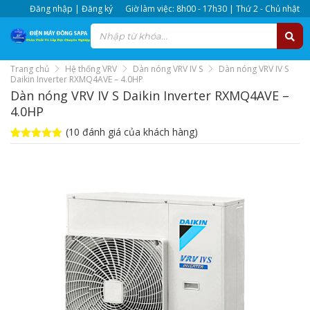
Đăng nhập | Đăng ký
Giờ làm việc: 8h00 - 17h30 | Thứ 2 - Chủ nhật
Trang chủ
Hệ thống VRV
Dàn nóng VRV IV S
Dàn nóng VRV IV S
Daikin Inverter RXMQ4AVE – 4.0HP
Dàn nóng VRV IV S Daikin Inverter RXMQ4AVE –
4.0HP
(
10
đánh giá của khách hàng)
4.9
10
trên 5
dựa trên
đánh giá