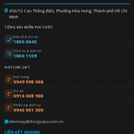
456/72 Cao Thắng (ND), Phường Hòa Hưng, Thành phố Hồ Chí
Minh
TỔNG ĐÀI MIỄN PHÍ CƯỚC
Bán lẻ & Dự án
1800 0045
Dịch vụ & Bảo trì
1800 1109
Sự kết hợp giữa dàn lạnh VRV và dàn lạnh dân dụng trong một
HOTLINE 24/7
hệ thống mang lại nhiều sự lựa chọn hơn đối với các kiểu dàn
lạnh đơn giản và phong cách.
Bán hàng
0949 598 068
Dự án
0916 008 900
Khiếu nại dịch vụ
0946 001 500
dienmay@dongsapa.com.vn
LIÊN KẾT NHANH