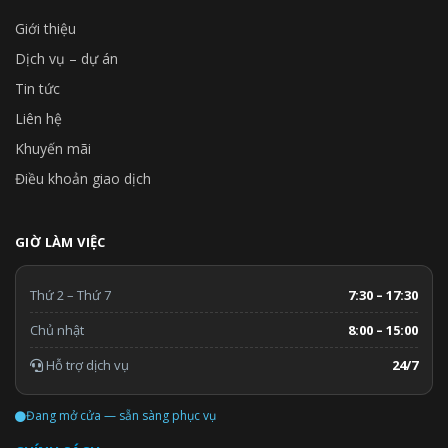
Giới thiệu
Dịch vụ – dự án
Tin tức
Liên hệ
Lắp đặt linh hoạt, đơn giản
Khuyến mãi
Điều khoản giao dịch
*Có thể kết nối với tối đa 14 dàn lạnh
Đây là một hệ thống linh hoạt với một dàn nóng có thể kết nối
với tối đa 14 dàn lạnh.
GIỜ LÀM VIỆC
Thứ 2 – Thứ 7
7:30 – 17:30
Chủ nhật
8:00 – 15:00
Hỗ trợ dịch vụ
24/7
Đang mở cửa — sẵn sàng phục vụ