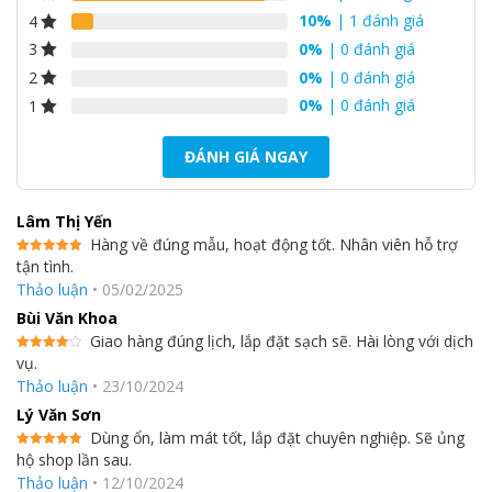
đánh giá
10%
| 1 đánh giá
4
0%
| 0 đánh giá
3
0%
| 0 đánh giá
2
0%
| 0 đánh giá
1
ĐÁNH GIÁ NGAY
Lâm Thị Yến
Hàng về đúng mẫu, hoạt động tốt. Nhân viên hỗ trợ
tận tình.
Được xếp
hạng
5
5
*Miệng gió vào dạng chuông mượt và quạt dạng
Thảo luận
•
05/02/2025
sao
xoắn ốc
Bùi Văn Khoa
Miệng gió vào dạng chuông mượt và quạt dạng xoắn ốc hoạt
Giao hàng đúng lịch, lắp đặt sạch sẽ. Hài lòng với dịch
động nhằm giúp giảm thiểu sự nhiễu loạn trong luồng không khí
vụ.
Được
xếp hạng
và giảm âm thanh.
Thảo luận
•
23/10/2024
4
5 sao
Lý Văn Sơn
*Động cơ quạt DC
Dùng ổn, làm mát tốt, lắp đặt chuyên nghiệp. Sẽ ủng
Hiệu suất được cải thiện ở tất cả các phạm vi so với động cơ AC
hộ shop lần sau.
Được xếp
thông thường, đặc biệt là ở tốc độ thấp.
hạng
5
5
Thảo luận
•
12/10/2024
sao