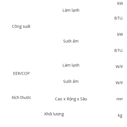
kW
Làm lạnh
BTU/h
Công suất
kW
Sưởi ấm
BTU/h
Làm lạnh
W/W
EER/COP
Sưởi ấm
W/W
Kích thước
Cao x Rộng x Sâu
mm
Khối lượng
kg