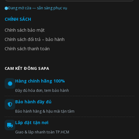
Khi mức dầu tại 1 máy nén bị giảm xuống, dầu sẽ được hồi về từ
Đang mở cửa — sẵn sàng phục vụ
1 máy nén khác trong cùng một module.
CHÍNH SÁCH
Chính sách bảo mật
Chính sách đổi trả – bảo hành
Chính sách thanh toán
CAM KẾT ĐÔNG SAPA
Hàng chính hãng 100%
Đầy đủ hóa đơn, tem bảo hành
Bảo hành đầy đủ
Bảo hành hãng & hậu mãi tận tâm
Lắp đặt tận nơi
Khi mức dầu trong tất cả các máy nén cùng một module đều
thấp, dầu sẽ được hồi về từ module khác trong cùng một tổ hợp
Giao & lắp nhanh toàn TP.HCM
dàn nóng.