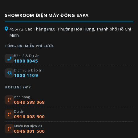
mức thiếu hụt dầu trong một máy nén có thể được bù đắp bằng
cách thu hồi dầu từ máy nén khác trong cùng một dàn nóng, từ
SHOWROOM ĐIỆN MÁY ĐÔNG SAPA
máy nén ở dàn nóng liền kề hoặc từ dàn lạnh được kết nối. Hệ
thống VRF của Panasonic mang lại cho người dùng môi trường
456/72 Cao Thắng (ND), Phường Hòa Hưng, Thành phố Hồ Chí
thoải mái đồng thời tiết kiệm năng lượng.
Minh
TỔNG ĐÀI MIỄN PHÍ CƯỚC
Bán lẻ & Dự án
1800 0045
Dịch vụ & Bảo trì
1800 1109
HOTLINE 24/7
Bán hàng
0949 598 068
Dự án
0916 008 900
Khiếu nại dịch vụ
0946 001 500