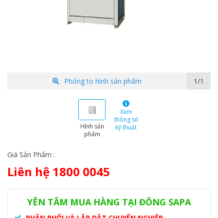
Phóng to hình sản phẩm
1/1
Xem
thông số
Hình sản
kỹ thuật
phẩm
Giá Sản Phẩm :
Liên hệ 1800 0045
Danh mục:
Hệ thống VRF
,
VRF Panasonic
Thẻ:
dàn nóng
Panasonic
,
dàn nóng VRF
,
Panasonic U-8ME2H7
YÊN TÂM MUA HÀNG TẠI ĐÔNG SAPA
PHÂN PHỐI VÀ LẮP ĐẶT CHUYÊN NGHIỆP