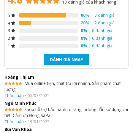
10
đánh giá của khách hàng
4.8
10
trên 5
80%
| 8 đánh giá
5
dựa trên
Hiệu suất hoạt động được cải tiến bằng việc sử dụng môi chất
đánh giá
20%
| 2 đánh giá
4
lạnh hiệu suất cao R410A, máy nén biến tần động cơ DC và dàn
0%
| 0 đánh giá
3
trao đổi nhiệt thiết kế mới.
0%
| 0 đánh giá
2
① 100% máy nén biến tần (Inverter)
0%
| 0 đánh giá
1
Hai máy nén biến tần công suất lớn (từ 14HP trở lên) được điều
khiển độc lập mang lại hiệu suất cao.
ĐÁNH GIÁ NGAY
② Dàn trao đổi nhiệt 3 lớp liền khối
Cấu trúc 3 mặt mới giúp tăng diện tích trao đổi nhiệt so với thế
Hoàng Thị Em
hệ cũ giúp hiệu suất trao đổi nhiệt tăng thêm 5%.
Mua online tiện, chat trả lời nhanh. Sản phẩm chất
lượng.
Được xếp
hạng
5
5
Thảo luận
•
05/03/2025
sao
Ngô Minh Phúc
Shop hỗ trợ bảo hành rõ ràng, hướng dẫn sử dụng chi
tiết. Cảm ơn Đông SaPa.
Được xếp
hạng
5
5
Thảo luận
•
19/01/2025
sao
Bùi Văn Khoa