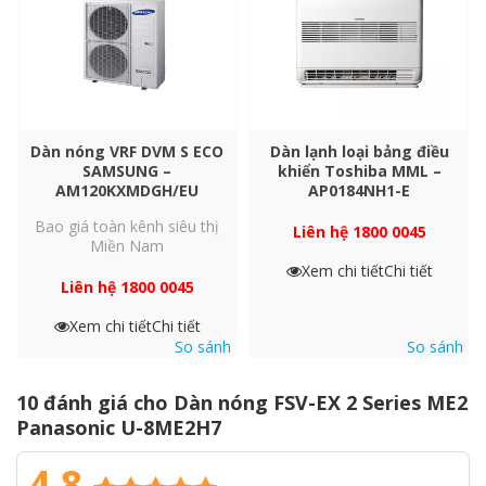
Độ ồn nguồn
Chế độ thường
dB
Tiết kiệm năng lượng vượt
trội
Hệ thống FSV-EX đánh dấu một bước ngoặt trong hiệu suất hoạt
động. Chỉ số EER vẫn đạt hiệu quả cao trong điều kiện vận hành
Dàn nóng VRF DVM S ECO
Dàn lạnh loại bảng điều
tải từng phần.
SAMSUNG –
khiển Toshiba MML –
AM120KXMDGH/EU
AP0184NH1-E
Bao giá toàn kênh siêu thị
Liên hệ 1800 0045
Miền Nam
Xem chi tiết
Chi tiết
Liên hệ 1800 0045
Xem chi tiết
Chi tiết
So sánh
So sánh
10 đánh giá cho
Dàn nóng FSV-EX 2 Series ME2
Panasonic U-8ME2H7
4.8