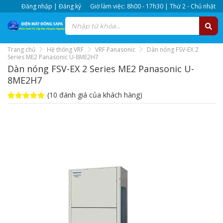
Đăng nhập | Đăng ký
Giờ làm việc: 8h00 - 17h30 | Thứ 2 - Chủ nhật
Trang chủ
Hệ thống VRF
VRF Panasonic
Dàn nóng FSV-EX 2
Series ME2 Panasonic U-8ME2H7
Dàn nóng FSV-EX 2 Series ME2 Panasonic U-
8ME2H7
(
10
đánh giá của khách hàng)
4.8
10
trên 5
dựa trên
đánh giá