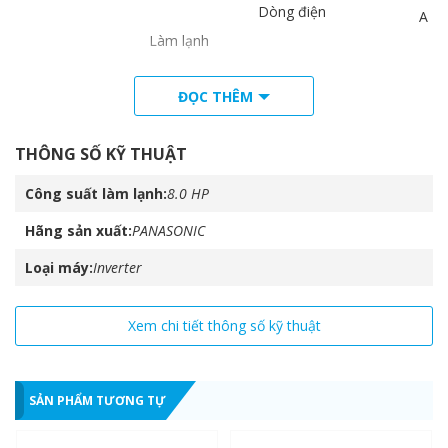
Dòng điện
A
Làm lạnh
Công suất điện
kW
ĐỌC THÊM
Dòng điện
Dòng điện
A
THÔNG SỐ KỸ THUẬT
Sưởi ấm
Công suất điện
kW
Công suất làm lạnh
8.0 HP
Hãng sản xuất
PANASONIC
Dòng khởi động
A
Loại máy
Inverter
m3/h
Xem chi tiết thông số kỹ thuật
Lưu lượng gió
L/s
SẢN PHẨM TƯƠNG TỰ
Lượng gas nạp sẵn
kg