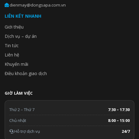
dienmay@dongsapa.com.vn
Hệ thống Panasonic quản lý hiệu quả việc thu hồi dầu trong ba
LIÊN KẾT NHANH
giai đoạn. Giảm thiểu tần suất thu hồi dầu cưỡng bức đồng thời
Giới thiệu
giảm chi phí năng lượng và duy trì sự thoải mái.
Dịch vụ – dự án
Tin tức
Liên hệ
Khuyến mãi
Điều khoản giao dịch
GIỜ LÀM VIỆC
Thứ 2 – Thứ 7
7:30 – 17:30
Chủ nhật
8:00 – 15:00
Hỗ trợ dịch vụ
24/7