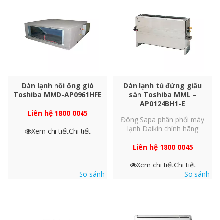
Cột áp quạt
Pa
Ống hơi
mm (inch
Ống kết nối
Ống lỏng
mm (inch
Dàn lạnh nối ống gió
Dàn lạnh tủ đứng giấu
Ống cân bằng
Toshiba MMD-AP0961HFE
sàn Toshiba MML –
mm (inch
AP0124BH1-E
Liên hệ 1800 0045
Đông Sapa phân phối máy
lạnh Daikin chính hãng
Phạm vi nhiệt độ hoạt động
Xem chi tiết
Chi tiết
Liên hệ 1800 0045
Xem chi tiết
Chi tiết
Chế độ thường
dB (A)
So sánh
So sánh
Độ ồn
Chế độ yên tĩnh (2)
dB (A)