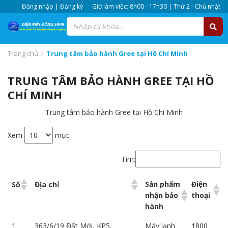
Đăng nhập | Đăng ký
Giờ làm việc: 8h00 - 17h30 | Thứ 2 - Chủ nhật
Trang chủ
Trung tâm bảo hành Gree tại Hồ Chí Minh
TRUNG TÂM BẢO HÀNH GREE TẠI HỒ
CHÍ MINH
Trung tâm bảo hành Gree tại Hồ Chí Minh
Xem
mục
Tìm:
Sản phẩm
Điện
Số
Địa chỉ
nhận bảo
thoại
hành
1
363/6/19 Đất Mới, KP5,
Máy lạnh
1800