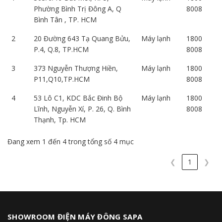
Phường Bình Trị Đông A, Q
8008
Bình Tân , TP. HCM
2
20 Đường 643 Tạ Quang Bửu,
Máy lạnh
1800
P.4, Q.8, TP.HCM
8008
3
373 Nguyễn Thượng Hiền,
Máy lạnh
1800
P11,Q10,TP.HCM
8008
4
53 Lô C1, KDC Bắc Đinh Bộ
Máy lạnh
1800
Lĩnh, Nguyễn Xí, P. 26, Q. Bình
8008
Thạnh, Tp. HCM
Đang xem 1 đến 4 trong tổng số 4 mục
❮
1
❯
SHOWROOM ĐIỆN MÁY ĐÔNG SAPA