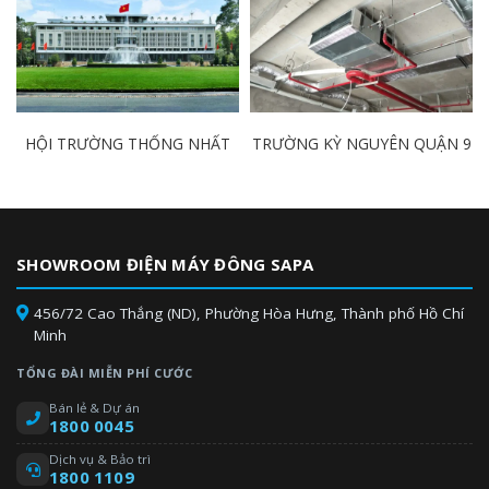
HỘI TRƯỜNG THỐNG NHẤT
TRƯỜNG KỲ NGUYÊN QUẬN 9
SHOWROOM ĐIỆN MÁY ĐÔNG SAPA
456/72 Cao Thắng (ND), Phường Hòa Hưng, Thành phố Hồ Chí
Minh
TỔNG ĐÀI MIỄN PHÍ CƯỚC
Bán lẻ & Dự án
1800 0045
Dịch vụ & Bảo trì
1800 1109