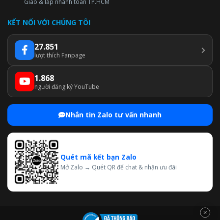
Giao & lắp nhanh toàn TP.HCM
KẾT NỐI VỚI CHÚNG TÔI
27.851
lượt thích Fanpage
1.868
người đăng ký YouTube
Nhắn tin Zalo tư vấn nhanh
Quét mã kết bạn Zalo
Mở Zalo → Quét QR để chat & nhận ưu đãi