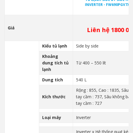
INVERTER - FW690PGV7X (
Giá
Liên hệ 1800 00
Kiểu tủ lạnh
Side by side
Khoảng
dung tích tủ
Từ 400 – 550 lít
lạnh
Dung tích
540 L
Rộng : 855, Cao : 1835, Sâu 
Kích thước
tay cầm : 737, Sâu không ba
tay cầm : 727
Loại máy
Inverter
Inverter x Hệ thống quạt kép,