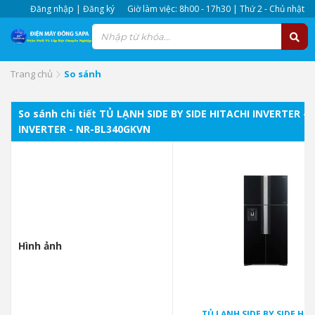
Đăng nhập | Đăng ký
Giờ làm việc: 8h00 - 17h30 | Thứ 2 - Chủ nhật
Trang chủ
So sánh
So sánh chi tiết TỦ LẠNH SIDE BY SIDE HITACHI INVERTER
INVERTER - NR-BL340GKVN
Hình ảnh
TỦ LẠNH SIDE BY SIDE HIT