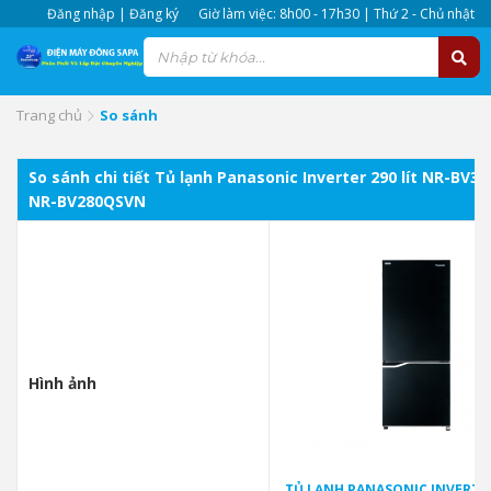
Đăng nhập | Đăng ký
Giờ làm việc: 8h00 - 17h30 | Thứ 2 - Chủ nhật
Trang chủ
So sánh
So sánh chi tiết Tủ lạnh Panasonic Inverter 290 lít NR-BV32
NR-BV280QSVN
Hình ảnh
TỦ LẠNH PANASONIC INVERTER