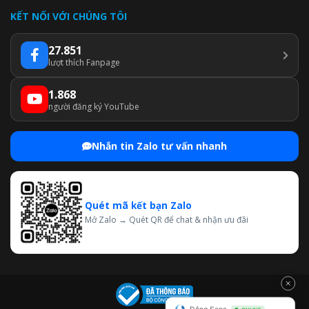
KẾT NỐI VỚI CHÚNG TÔI
27.851
lượt thích Fanpage
1.868
người đăng ký YouTube
Nhắn tin Zalo tư vấn nhanh
Quét mã kết bạn Zalo
Mở Zalo → Quét QR để chat & nhận ưu đãi