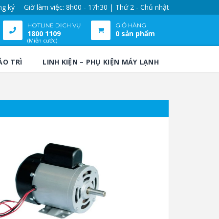
ng ký
Giờ làm việc: 8h00 - 17h30 | Thứ 2 - Chủ nhật
HOTLINE DỊCH VỤ
GIỎ HÀNG
1800 1109
0 sản phẩm
(Miễn cước)
ẢO TRÌ
LINH KIỆN – PHỤ KIỆN MÁY LẠNH