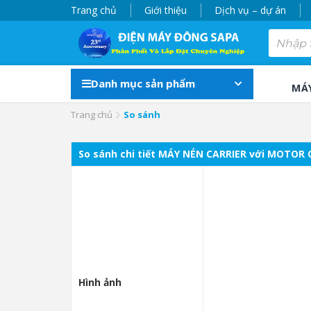
Trang chủ
Giới thiệu
Dịch vụ – dự án
Danh mục sản phẩm
MÁ
Trang chủ
So sánh
So sánh chi tiết MÁY NÉN CARRIER với MOTOR
Hình ảnh