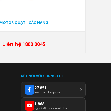
MOTOR QUẠT - CÁC HÃNG
Liên hệ 1800 0045
KẾT NỐI VỚI CHÚNG TÔI
27.851
lượt thích Fanpage
1.868
người đăng ký YouTube