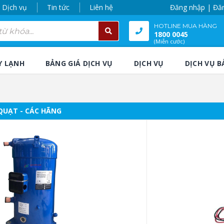
Dịch vụ
Tin tức
Liên hệ
Đăng nhập | Đă
HOTLINE MUA HÀNG
1800 0045
(Miễn cước)
Y LẠNH
BẢNG GIÁ DỊCH VỤ
DỊCH VỤ
DỊCH VỤ B
 QUẠT - CÁC HÃNG