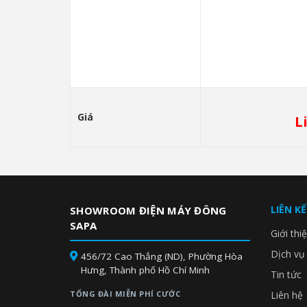
Giá
L
LIÊN K
SHOWROOM ĐIỆN MÁY ĐÔNG
SAPA
Giới thi
Dịch vụ
456/72 Cao Thắng (ND), Phường Hòa
Hưng, Thành phố Hồ Chí Minh
Tin tức
TỔNG ĐÀI MIỄN PHÍ CƯỚC
Liên hệ