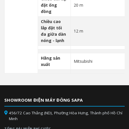
đặt ống
20 m
đồng
Chiều cao
lắp đặt tối
12 m
đa giữa dàn
nóng - lạnh
Hãng sản
Mitsubishi
xuất
SHOWROOM ĐIỆN MÁY ĐÔNG SAPA
456/72 Cao Thắng (ND), Phường Hòa Hưng, Thành phố Hồ Chí
Minh
TỔNG ĐÀI MIỄN PHÍ CƯỚC