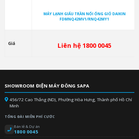
MÁY LẠNH GIẤU TRẦN NỐI ỐNG GIÓ DAIKIN
FDMNQ42MV1/RNQ42MY1
Giá
Liên hệ 1800 0045
SHOWROOM ĐIỆN MÁY ĐÔNG SAPA
456/72 Cao Thắng (ND), Phường Hòa Hưng, Thành phố Hồ Chí
Minh
TỔNG ĐÀI MIỄN PHÍ CƯỚC
Bán lẻ & Dự án
1800 0045