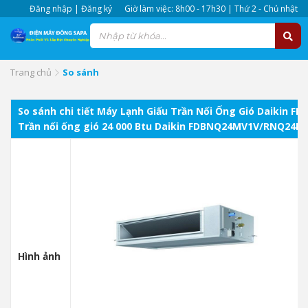
Đăng nhập | Đăng ký
Giờ làm việc: 8h00 - 17h30 | Thứ 2 - Chủ nhật
Trang chủ
So sánh
So sánh chi tiết Máy Lạnh Giấu Trần Nối Ống Gió Daikin
Trần nối ống gió 24 000 Btu Daikin FDBNQ24MV1V/RNQ24M
Hình ảnh