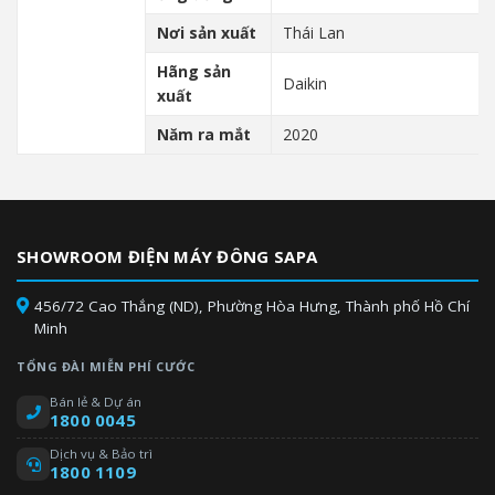
Nơi sản xuất
Thái Lan
Hãng sản
Daikin
xuất
Năm ra mắt
2020
SHOWROOM ĐIỆN MÁY ĐÔNG SAPA
456/72 Cao Thắng (ND), Phường Hòa Hưng, Thành phố Hồ Chí
Minh
TỔNG ĐÀI MIỄN PHÍ CƯỚC
Bán lẻ & Dự án
1800 0045
Dịch vụ & Bảo trì
1800 1109