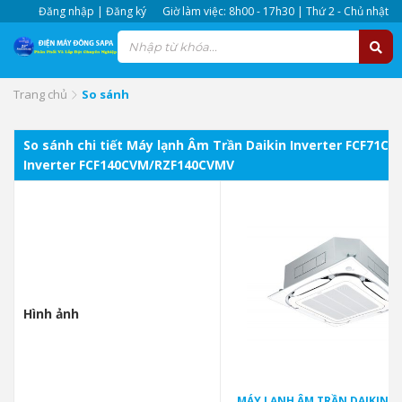
Đăng nhập | Đăng ký
Giờ làm việc: 8h00 - 17h30 | Thứ 2 - Chủ nhật
Trang chủ
So sánh
So sánh chi tiết Máy lạnh Âm Trần Daikin Inverter FCF71C
Inverter FCF140CVM/RZF140CVMV
Hình ảnh
MÁY LẠNH ÂM TRẦN DAIKIN I