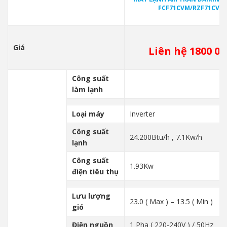
FCF71CVM/RZF71CV2V
Giá
Liên hệ 1800 00
Công suất
làm lạnh
Loại máy
Inverter
Công suất
24.200Btu/h , 7.1Kw/h
lạnh
Công suất
1.93Kw
điện tiêu thụ
Lưu lượng
23.0 ( Max ) – 13.5 ( Min )
gió
Điện nguồn
1 Pha ( 220-240V ) / 50Hz