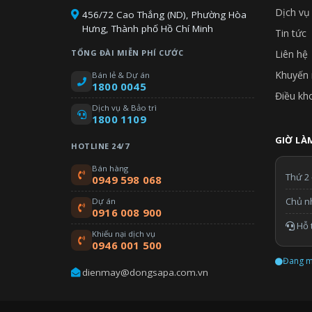
Dịch vụ
456/72 Cao Thắng (ND), Phường Hòa
Hưng, Thành phố Hồ Chí Minh
Tin tức
TỔNG ĐÀI MIỄN PHÍ CƯỚC
Liên hệ
Khuyến 
Bán lẻ & Dự án
1800 0045
Điều kh
Dịch vụ & Bảo trì
1800 1109
GIỜ LÀM
HOTLINE 24/7
Bán hàng
Thứ 2 
0949 598 068
Chủ n
Dự án
0916 008 900
Hỗ t
Khiếu nại dịch vụ
0946 001 500
Đang m
dienmay@dongsapa.com.vn