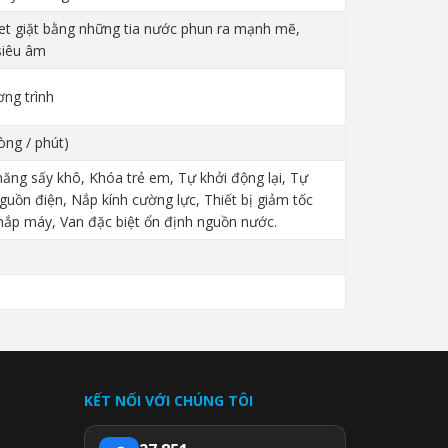
Jet giặt bằng những tia nước phun ra mạnh mẽ,
siêu âm
ng trình
òng / phút)
ăng sấy khô, Khóa trẻ em, Tự khởi động lại, Tự
guồn điện, Nắp kính cường lực, Thiết bị giảm tốc
ắp máy, Van đặc biệt ổn định nguồn nước.
KẾT NỐI VỚI CHÚNG TÔI