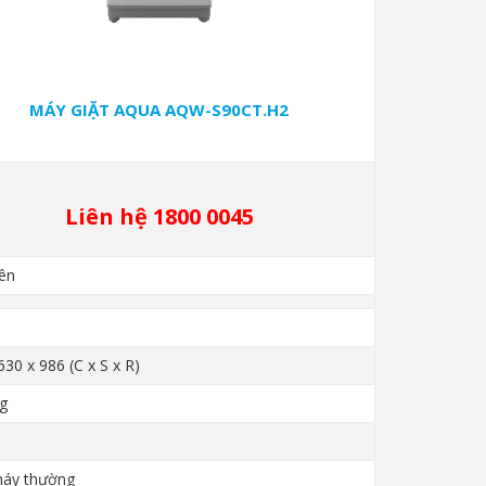
MÁY GIẶT AQUA AQW-S90CT.H2
Liên hệ 1800 0045
ên
630 x 986 (C x S x R)
g
máy thường