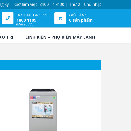
ng ký
Giờ làm việc: 8h00 - 17h30 | Thứ 2 - Chủ nhật
HOTLINE DỊCH VỤ
GIỎ HÀNG
1800 1109
0 sản phẩm
(Miễn cước)
ẢO TRÌ
LINH KIỆN – PHỤ KIỆN MÁY LẠNH