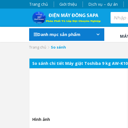
Trang chủ
Giới thiệu
Dịch vụ – dự án
Danh mục sản phẩm
MÁ
Trang chủ
So sánh
So sánh chi tiết Máy giặt Toshiba 9 kg AW-K1
Hình ảnh