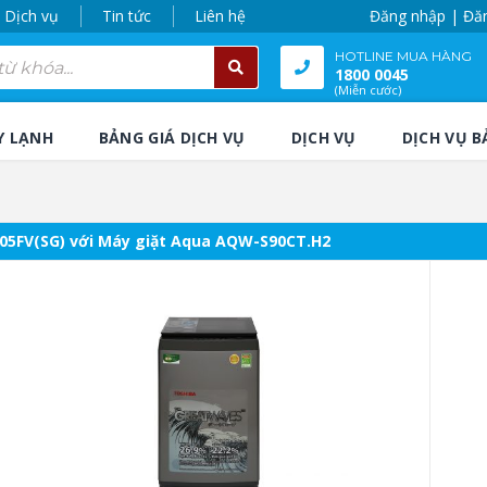
Dịch vụ
Tin tức
Liên hệ
Đăng nhập | Đă
HOTLINE MUA HÀNG
1800 0045
(Miễn cước)
Y LẠNH
BẢNG GIÁ DỊCH VỤ
DỊCH VỤ
DỊCH VỤ B
005FV(SG) với Máy giặt Aqua AQW-S90CT.H2