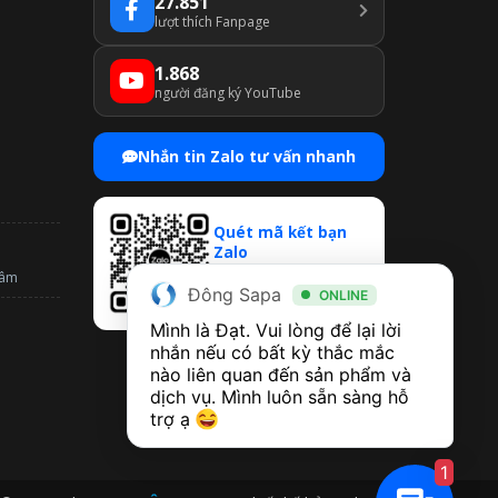
27.851
lượt thích Fanpage
1.868
người đăng ký YouTube
Nhắn tin Zalo tư vấn nhanh
Quét mã kết bạn
Zalo
Mở Zalo → Quét QR để
tâm
Đông Sapa
chat & nhận ưu đãi
ONLINE
Mình là Đạt. Vui lòng để lại lời 
nhắn nếu có bất kỳ thắc mắc 
nào liên quan đến sản phẩm và 
dịch vụ. Mình luôn sẵn sàng hỗ 
trợ ạ 
1