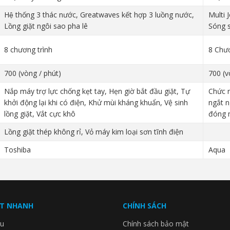
Hệ thống 3 thác nước, Greatwaves kết hợp 3 luồng nước,
Multi 
Lồng giặt ngôi sao pha lê
Sóng 
8 chương trình
8 Chươ
700 (vòng / phút)
700 (v
Nắp máy trợ lực chống kẹt tay, Hẹn giờ bắt đầu giặt, Tự
Chức n
khởi động lại khi có điện, Khử mùi kháng khuẩn, Vệ sinh
ngắt n
lồng giặt, Vắt cực khô
đóng n
Lồng giặt thép không rỉ, Vỏ máy kim loại sơn tĩnh điện
Toshiba
Aqua
ẾT NHANH
CHÍNH SÁCH
ệu
Chính sách bảo mật