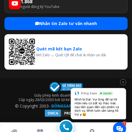
1.868
người đăng ký YouTube
Nhắn tin Zalo tư vấn nhanh
Quét mã kết bạn Zalo
Mở Zalo → Quét QR để chat & nhận ưu đãi
Đông Sapa
ONLINE
Giấy phép kinh doanh số: 0302862471
Cấp ngày 28/02/2003 bởi Sở Kế hoạch và Đầu Tư TP.HCM.
Mình là Đạt. Vui lòng để lại lời 
nhắn nếu có bất kỳ thắc mắc 
© Copyright 2003-
ĐÔNGSAPA
– Thiết kế bởi
Webico
nào liên quan đến sản phẩm và 
dịch vụ. Mình luôn sẵn sàng hỗ 
trợ ạ 
1