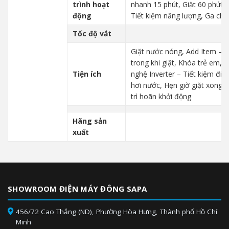
trình hoạt
nhanh 15 phút, Giặt 60 phút, 
động
Tiết kiệm năng lượng, Ga ch
Tốc độ vắt
Giặt nước nóng, Add Item –
trong khi giặt, Khóa trẻ em, 
Tiện ích
nghệ Inverter – Tiết kiệm điện
hơi nước, Hẹn giờ giặt xong,
trì hoãn khởi động
Hãng sản
xuất
SHOWROOM ĐIỆN MÁY ĐÔNG SAPA
456/72 Cao Thắng (ND), Phường Hòa Hưng, Thành phố Hồ Chí
Minh