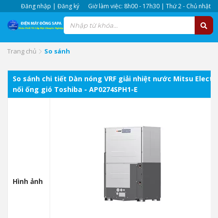
Đăng nhập | Đăng ký
Giờ làm việc: 8h00 - 17h30 | Thứ 2 - Chủ nhật
Trang chủ
So sánh
So sánh chi tiết Dàn nóng VRF giải nhiệt nước Mitsu Elect
nối ống gió Toshiba - AP0274SPH1-E
Hình ảnh