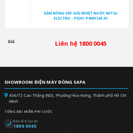
DÀN NÓNG VRF GIẢI NHIỆT NƯỚC MITSU
ELECTRIC - PQHY-P400YLM-A1
Giá
Liên hệ 1800 0045
SHOWROOM ĐIỆN MÁY ĐÔNG SAPA
456/72 Cao Thắng (ND), Phường Hòa Hưng, Thành phố Hồ Chí
Minh
TỔNG ĐÀI MIỄN PHÍ CƯỚC
Bán lẻ & Dự án
1800 0045