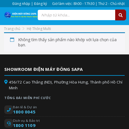
Đăng nhập | Đăng ký
Giờ làm việc: 8h00 - 17h30 | Thứ 2 - Chủ nhật
Trang chủ
Hệ Thống Multi
Không tìm thấy sản phẩm nào khớp với lựa chọn của
bạn.
SHOWROOM ĐIỆN MÁY ĐÔNG SAPA
456/72 Cao Thắng (ND), Phường Hòa Hưng, Thành phố Hồ Chí
Minh
TỔNG ĐÀI MIỄN PHÍ CƯỚC
Bán lẻ & Dự án
1800 0045
Dịch vụ & Bảo trì
1800 1109